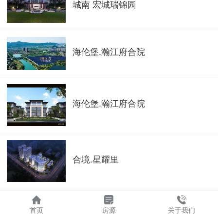
城南 宏城瑞锦园
海伦堡.瀚江府合院
海伦堡.瀚江府合院
合境.星耀里
首页
房源
关于我们
和庄 云顶